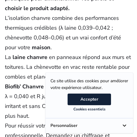
choisir le produit adapté.
L’
isolation chanvre
combine des performances
thermiques crédibles (λ laine 0,039–0,042 ;
chènevotte 0,048–0,06) et un vrai confort d’été
pour votre
maison
.
La
laine chanvre
en panneaux répond aux murs et
toitures. La chènevotte en vrac reste rentable pour
combles et planchers.
Ce site utilise des cookies pour améliorer
Biofib’ Chanvre
propose un
isolant laine chanvre
votre expérience utilisateur.
λ = 0,040 et R jusqu’à 5 (200 mm). Produit non
Accepter
irritant et sans COV, conditions et prix indiqués
Cookies essentiels
plus haut.
Pour réussir votre
rénovation
, fiez‑vous à une pose
Personnaliser
professionnelle. Demandez un chiffrage et