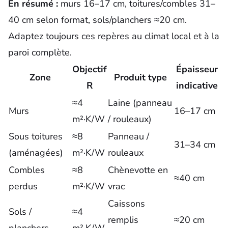
En résumé :
murs 16–17 cm, toitures/combles 31–
40 cm selon format, sols/planchers ≈20 cm.
Adaptez toujours ces repères au climat local et à la
paroi complète.
Objectif
Épaisseur
Zone
Produit type
R
indicative
≈4
Laine (panneau
Murs
16–17 cm
m²·K/W
/ rouleaux)
Sous toitures
≈8
Panneau /
31–34 cm
(aménagées)
m²·K/W
rouleaux
Combles
≈8
Chènevotte en
≈40 cm
perdus
m²·K/W
vrac
Caissons
Sols /
≈4
remplis
≈20 cm