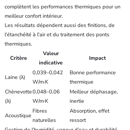
complètent les performances thermiques pour un
meilleur confort intérieur.
Les résultats dépendent aussi des finitions, de
l'étanchéité à l'air et du traitement des ponts
thermiques.
Valeur
Critère
Impact
indicative
0,039–0,042
Bonne performance
Laine (λ)
W/m·K
thermique
Chènevotte
0,048–0,06
Meilleur déphasage,
(λ)
W/m·K
inertie
Fibres
Absorption, effet
Acoustique
naturelles
ressort
Gestion de l’humidité, vapeur d’eau et durabilité