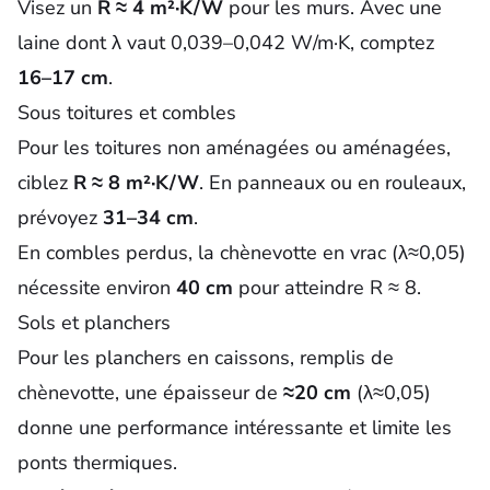
Visez un
R ≈ 4 m²·K/W
pour les murs. Avec une
laine dont λ vaut 0,039–0,042 W/m·K, comptez
16–17 cm
.
Sous toitures et combles
Pour les toitures non aménagées ou aménagées,
ciblez
R ≈ 8 m²·K/W
. En panneaux ou en rouleaux,
prévoyez
31–34 cm
.
En combles perdus, la chènevotte en vrac (λ≈0,05)
nécessite environ
40 cm
pour atteindre R ≈ 8.
Sols et planchers
Pour les planchers en caissons, remplis de
chènevotte, une épaisseur de
≈20 cm
(λ≈0,05)
donne une performance intéressante et limite les
ponts thermiques.