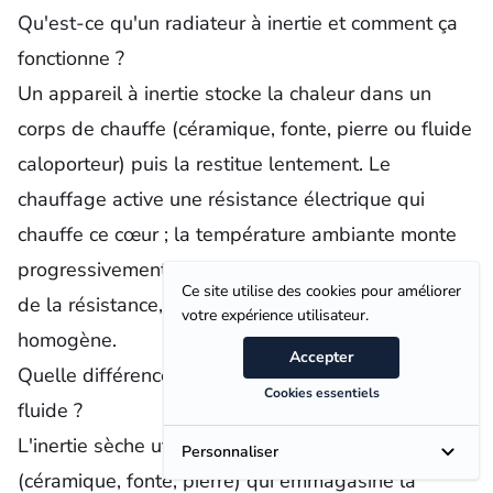
Qu'est-ce qu'un radiateur à inertie et comment ça
fonctionne ?
Un appareil à inertie stocke la chaleur dans un
corps de chauffe (céramique, fonte, pierre ou fluide
caloporteur) puis la restitue lentement. Le
chauffage active une résistance électrique qui
chauffe ce cœur ; la température ambiante monte
progressivement et reste stable même après arrêt
Ce site utilise des cookies pour améliorer
de la résistance, offrant une chaleur douce et
votre expérience utilisateur.
homogène.
Accepter
Quelle différence entre inertie sèche et inertie
Cookies essentiels
fluide ?
L'inertie sèche utilise un matériau massif
Personnaliser
(céramique, fonte, pierre) qui emmagasine la